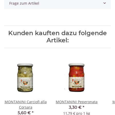
Frage zum Artikel
Kunden kauften dazu folgende
Artikel:
MONTANINI Carciofi alla
MONTANINI Peperonata
M
Corsara
3,30 €
*
5,60 €
*
11,79 € pro 1 kg