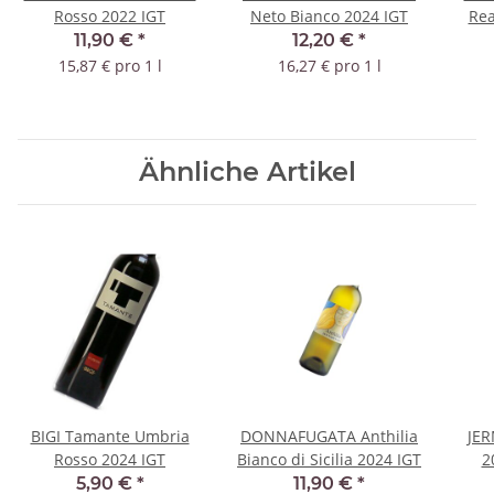
Rosso 2022 IGT
Neto Bianco 2024 IGT
Rea
11,90 €
*
12,20 €
*
15,87 € pro 1 l
16,27 € pro 1 l
Ähnliche Artikel
BIGI Tamante Umbria
DONNAFUGATA Anthilia
JER
Rosso 2024 IGT
Bianco di Sicilia 2024 IGT
2
5,90 €
*
11,90 €
*