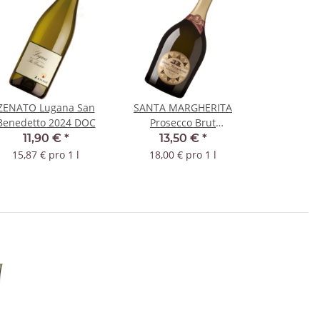
ZENATO Lugana San
SANTA MARGHERITA
Benedetto 2024 DOC
Prosecco Brut
Valdobbiadene DOCG
11,90 €
*
13,50 €
*
15,87 € pro 1 l
18,00 € pro 1 l