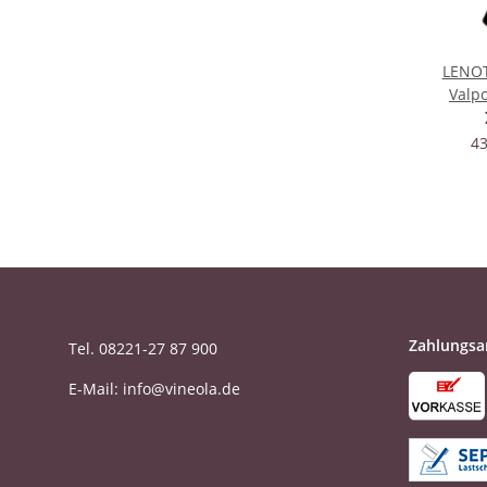
LENOT
Valpo
43
Zahlungsa
Tel. 08221-27 87 900
E-Mail: info@vineola.de