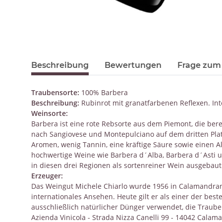
Beschreibung
Bewertungen
Frage zum 
Traubensorte:
100% Barbera
Beschreibung:
Rubinrot mit granatfarbenen Reflexen. In
Weinsorte:
Barbera ist eine rote Rebsorte aus dem Piemont, die ber
nach Sangiovese und Montepulciano auf dem dritten Platz
Aromen, wenig Tannin, eine kräftige Säure sowie einen A
hochwertige Weine wie Barbera d´Alba, Barbera d´Asti 
in diesen drei Regionen als sortenreiner Wein ausgebaut
Erzeuger:
Das Weingut Michele Chiarlo wurde 1956 in Calamandran
internationales Ansehen. Heute gilt er als einer der bes
ausschließlich natürlicher Dünger verwendet, die Traube
Azienda Vinicola - Strada Nizza Canelli 99 - 14042 Calama