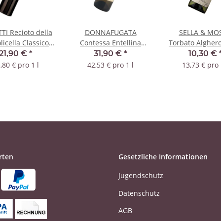
TI Recioto della
DONNAFUGATA
SELLA & MO
licella Classico
Contessa Entellina
Torbato Alghero
2018 DOC
Chiarandà 2018 DOC
Bianche 2018
21,90 €
*
31,90 €
*
10,30 €
,80 € pro 1 l
42,53 € pro 1 l
13,73 € pro 
rten
Gesetzliche Informationen
Jugendschutz
Datenschutz
AGB