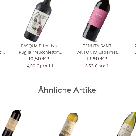
PASQUA Primitivo
TENUTA SANT
ca
Puglia "Mucchietto"
ANTONIO Cabernet
2025 IGT
Sauvignon Torre
10,50 €
*
13,90 €
*
Mellotti 2021 IGT
14,00 € pro 1 l
18,53 € pro 1 l
Ähnliche Artikel