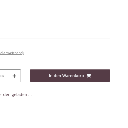
nd abweichend)
In den Warenkorb
ck
den geladen ...