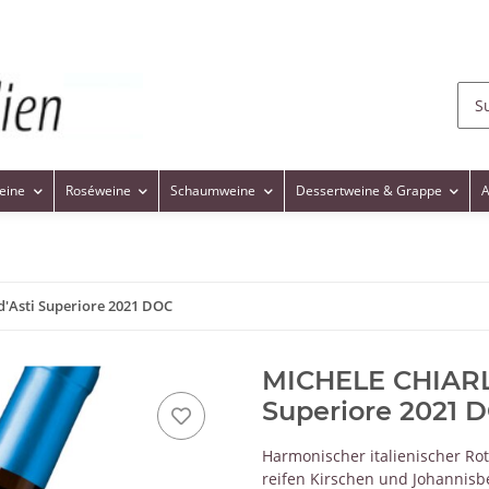
eine
Roséweine
Schaumweine
Dessertweine & Grappe
A
'Asti Superiore 2021 DOC
MICHELE CHIARLO
Superiore 2021 
Harmonischer italienischer R
reifen Kirschen und Johannisb