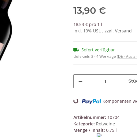
13,90 €
18,53 € pro 1 l
inkl. 19% USt. , zzgl.
Versand
Sofort verfügbar
Lieferzeit:
3 - 4 Werktage
(DE - Ausla
Stü
Loading...
Komponenten wer
Artikelnummer:
10704
Kategorie:
Rotweine
Menge / Inhalt:
0,75 l