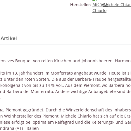
Hersteller:
Michele Chiar
Artikel
tensives Bouquet von reifen Kirschen und Johannisbeeren. Harmon
eits im 13. Jahrhundert im Monferrato angebaut wurde. Heute ist s
 unter den roten Sorten. Die aus der Barbera-Traube hergestellte
lkoholgehalt von bis zu 14 % Vol.. Aus dem Piemont, wo Barbera n
und Barbera del Monferrato. Andere wichtige Anbaugebiete sind d
.
a, Piemont gegründet. Durch die Winzerleidenschaft des Inhaber
ten Weinhersteller des Piemont. Michele Chiarlo hat sich auf die E
nlese erfolgt bei optimalem Reifegrad und die Kelterungs- und Gär
ndrana (AT) - Italien