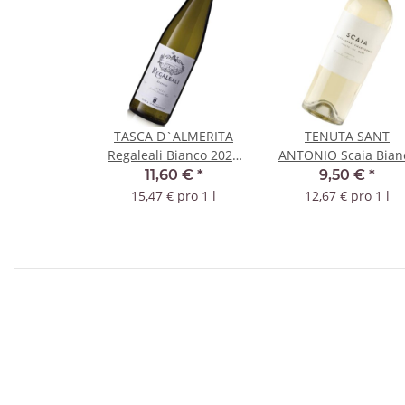
TASCA D`ALMERITA
TENUTA SANT
Regaleali Bianco 2025
ANTONIO Scaia Bian
IGT
Veneto 2025 IGT
11,60 €
*
9,50 €
*
15,47 € pro 1 l
12,67 € pro 1 l