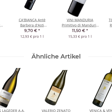
CA'BIANCA Antè
VINI MANDURIA
T
re
Barbera d'Asti
Primitivo di Manduria
R
Superiore 2022 DOC
Lirica 2023 DOC
9,70 €
*
11,50 €
*
12,93 € pro 1 l
15,33 € pro 1 l
Ähnliche Artikel
S LAGEDER A.A.
VALERIO ZENATO
VENICA & VE