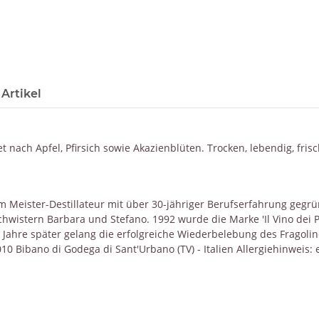
Artikel
et nach Apfel, Pfirsich sowie Akazienblüten. Trocken, lebendig, f
nem Meister-Destillateur mit über 30-jähriger Berufserfahrung gegr
chwistern Barbara und Stefano. 1992 wurde die Marke 'Il Vino dei 
hre später gelang die erfolgreiche Wiederbelebung des Fragolino,
010 Bibano di Godega di Sant'Urbano (TV) - Italien Allergiehinweis: e