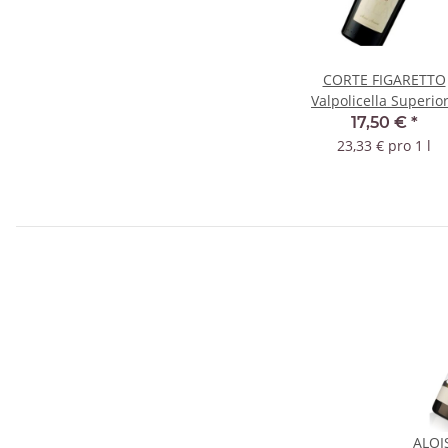
CORTE FIGARETTO
Valpolicella Superio
Ripasso 2023 DOC
17,50 €
*
23,33 € pro 1 l
ALOI