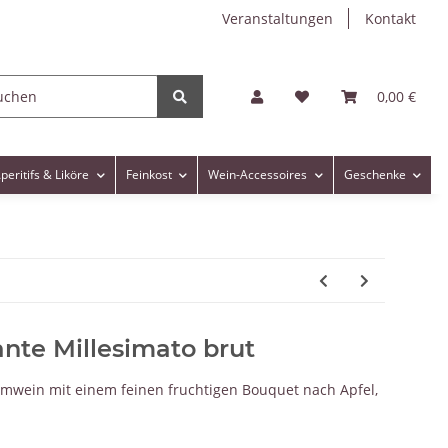
Veranstaltungen
Kontakt
0,00 €
peritifs & Liköre
Feinkost
Wein-Accessoires
Geschenke
te Millesimato brut
umwein mit einem feinen fruchtigen Bouquet nach Apfel,