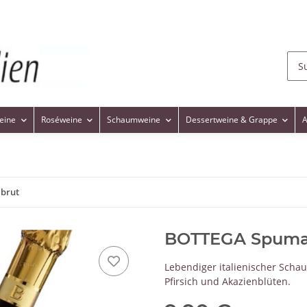
eine
Roséweine
Schaumweine
Dessertweine & Grappe
A
brut
BOTTEGA Spuman
Lebendiger italienischer Scha
Pfirsich und Akazienblüten.