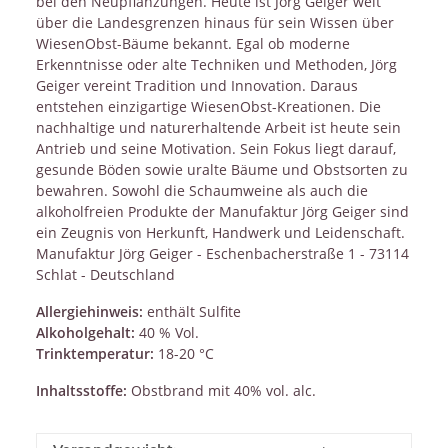
bei den Neupflanzungen. Heute ist Jörg Geiger weit
über die Landesgrenzen hinaus für sein Wissen über
WiesenObst-Bäume bekannt. Egal ob moderne
Erkenntnisse oder alte Techniken und Methoden, Jörg
Geiger vereint Tradition und Innovation. Daraus
entstehen einzigartige WiesenObst-Kreationen. Die
nachhaltige und naturerhaltende Arbeit ist heute sein
Antrieb und seine Motivation. Sein Fokus liegt darauf,
gesunde Böden sowie uralte Bäume und Obstsorten zu
bewahren. Sowohl die Schaumweine als auch die
alkoholfreien Produkte der Manufaktur Jörg Geiger sind
ein Zeugnis von Herkunft, Handwerk und Leidenschaft.
Manufaktur Jörg Geiger - Eschenbacherstraße 1 - 73114
Schlat - Deutschland
Allergiehinweis:
enthält Sulfite
Alkoholgehalt:
40 % Vol.
Trinktemperatur
:
18-20 °C
Inhaltsstoffe:
Obstbrand mit 40% vol. alc.