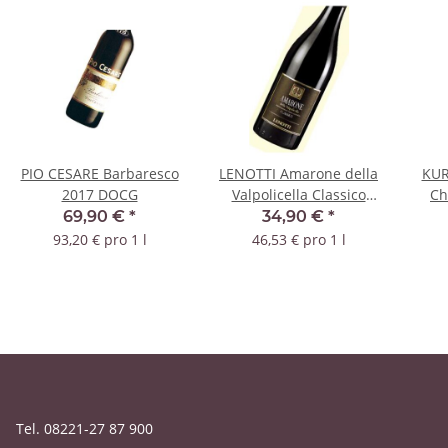
PIO CESARE Barbaresco
LENOTTI Amarone della
KUR
2017 DOCG
Valpolicella Classico
Ch
2018 DOC
69,90 €
*
34,90 €
*
93,20 € pro 1 l
46,53 € pro 1 l
Tel. 08221-27 87 900