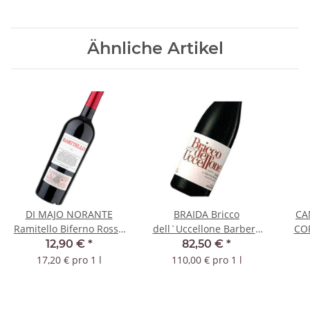
Ähnliche Artikel
DI MAJO NORANTE
BRAIDA Bricco
CA
Ramitello Biferno Rosso
dell`Uccellone Barbera
CO
Riserva 2020 DOC
2020 DOC
Sar
12,90 €
*
82,50 €
*
17,20 € pro 1 l
110,00 € pro 1 l