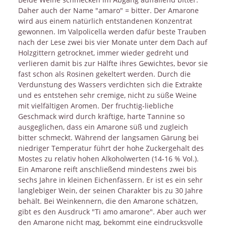
Daher auch der Name "amaro" = bitter. Der Amarone
wird aus einem natürlich entstandenen Konzentrat
gewonnen. Im Valpolicella werden dafür beste Trauben
nach der Lese zwei bis vier Monate unter dem Dach auf
Holzgittern getrocknet, immer wieder gedreht und
verlieren damit bis zur Hälfte ihres Gewichtes, bevor sie
fast schon als Rosinen gekeltert werden. Durch die
Verdunstung des Wassers verdichten sich die Extrakte
und es entstehen sehr cremige, nicht zu süße Weine
mit vielfältigen Aromen. Der fruchtig-liebliche
Geschmack wird durch kräftige, harte Tannine so
ausgeglichen, dass ein Amarone süß und zugleich
bitter schmeckt. Während der langsamen Gärung bei
niedriger Temperatur führt der hohe Zuckergehalt des
Mostes zu relativ hohen Alkoholwerten (14-16 % Vol.).
Ein Amarone reift anschließend mindestens zwei bis
sechs Jahre in kleinen Eichenfässern. Er ist es ein sehr
langlebiger Wein, der seinen Charakter bis zu 30 Jahre
behält. Bei Weinkennern, die den Amarone schätzen,
gibt es den Ausdruck "Ti amo amarone". Aber auch wer
den Amarone nicht mag, bekommt eine eindrucksvolle