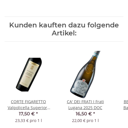
Kunden kauften dazu folgende
Artikel:
CORTE FIGARETTO
CA' DEI FRATI I Frati
BE
Valpolicella Superiore
Lugana 2025 DOC
Ba
Ripasso 2023 DOC
17,50 €
*
16,50 €
*
23,33 € pro 1 l
22,00 € pro 1 l