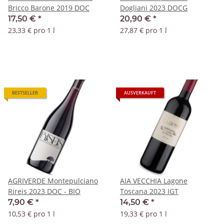
Bricco Barone 2019 DOC
Dogliani 2023 DOCG
17,50 €
*
20,90 €
*
23,33 € pro 1 l
27,87 € pro 1 l
BESTSELLER
AUSVERKAUFT
AGRIVERDE Montepulciano
AIA VECCHIA Lagone
Rireis 2023 DOC - BIO
Toscana 2023 IGT
7,90 €
*
14,50 €
*
10,53 € pro 1 l
19,33 € pro 1 l