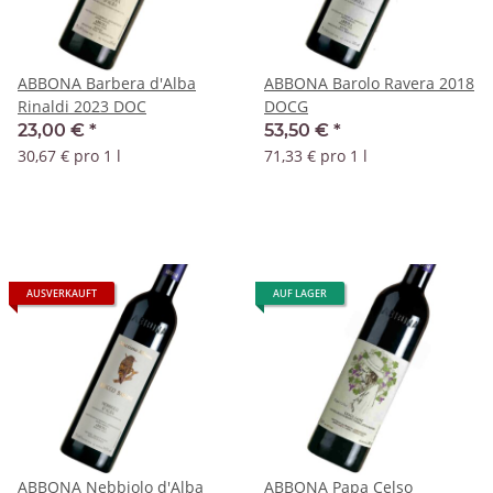
ABBONA Barbera d'Alba
ABBONA Barolo Ravera 2018
Rinaldi 2023 DOC
DOCG
23,00 €
*
53,50 €
*
30,67 € pro 1 l
71,33 € pro 1 l
AUSVERKAUFT
AUF LAGER
ABBONA Nebbiolo d'Alba
ABBONA Papa Celso