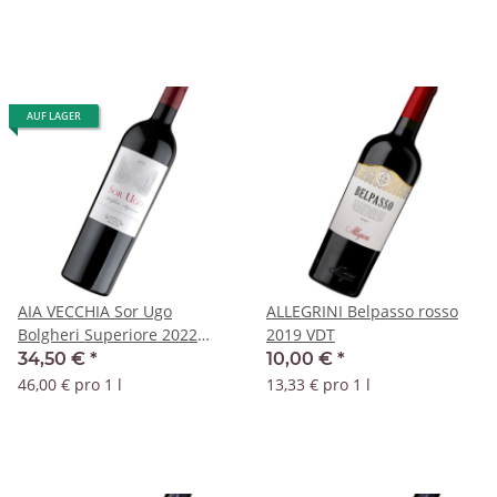
AUF LAGER
AIA VECCHIA Sor Ugo
ALLEGRINI Belpasso rosso
Bolgheri Superiore 2022
2019 VDT
DOC
34,50 €
*
10,00 €
*
46,00 € pro 1 l
13,33 € pro 1 l