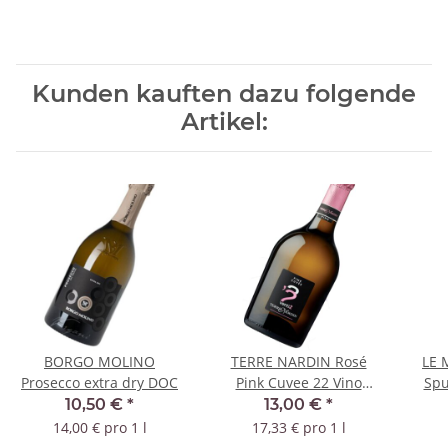
Kunden kauften dazu folgende
Artikel:
BORGO MOLINO
TERRE NARDIN Rosé
LE 
Prosecco extra dry DOC
Pink Cuvee 22 Vino
Spu
Spumante Extra Dry
Va
10,50 €
*
13,00 €
*
14,00 € pro 1 l
17,33 € pro 1 l