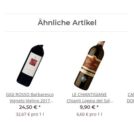
Ähnliche Artikel
GIGI ROSSO Barbaresco
LE CHIANTIGIANE
CA
Vigneto Viglino 2017
Chianti Loggia del Sole
DON
DOC
2024 DOCG - 1,5 Liter
Sa
24,50 €
*
9,90 €
*
32,67 € pro 1 l
6,60 € pro 1 l