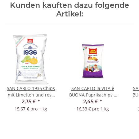
Kunden kauften dazu folgende
Artikel:
SAN CARLO 1936 Chips
SAN CARLO la VITA è
SA
mit Limetten und rosa
BUONA Paprikachips |
BU
Pfeffer | Capri - 150g
Firenze -150g
Ch
2,35 €
*
2,45 €
*
15,67 € pro 1 kg
16,33 € pro 1 kg