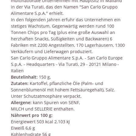
multinationale Unternehmen mit Hauptsitz in Mailand
in der Via Turati, das den Namen "San Carlo Gruppo
Alimentare S.p.A." erhielt.
In den folgenden Jahren erfuhr das Unternehmen ein
stetiges Wachstum. Gegenwärtig werden rund 100
Tonnen Chips pro Tag (plus eine große Auswahl an
herzhaften Snacks, Süßigkeiten und Backwaren) 6
Fabriken mit 2200 Angestellten, 170 Lagerhäusern, 1300
Verkäufern und Lieferwagen produziert.
San Carlo Gruppo Alimentare S.p.A. - San Carlo Europe
S.p.A. - Headquarters - Via Turati, 29 - 20121 Milano -
Italien
Beutelinhalt:
150 g.
Zutaten:
Kartoffel, pflanzliche Öle (Palm- und
Sonnenblumenöl mit hohem Fettsäuregehalt), Salz.
Unter Schutzatmosphäre verpackt.
Allergene:
kann Spuren von SENF,
MILCH und SELLERIE enthalten.
Nährwert pro 100 g:
Energiewert 503 kcal 2.103 kJ
Eiweiß 6,6 g
Kohlenhydrate 56 g