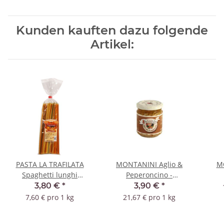
Kunden kauften dazu folgende
Artikel:
PASTA LA TRAFILATA
MONTANINI Aglio &
MO
Spaghetti lunghi
Peperoncino -
Tricolori
Knoblauch & Chili
3,80 €
*
3,90 €
*
7,60 € pro 1 kg
21,67 € pro 1 kg