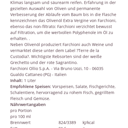
Klimas langsam und säurearm reifen. Erfahrung in der
gezielten Auswahl von Oliven und permanente
Verbesserung der Abläufe vom Baum bis in die Flasche
kennzeichnen das Olivenöl Extra Vergine von Farchioni,
ebenso das non-filtrato: Farchioni verzichtet bewusst
auf Filtration, um die wertvollen Polyphenole im Öl zu
erhalten. .
Neben Olivenöl produziert Farchioni auch Weine und
vermarktet diese unter dem Label ?Terre de la
Custodia?. Wichtigste Rebsorten sind der weiße
Grechetto und der rote Sagrantino.
Farchioni Ollio S.p.A. - Via Bruno Uozi, 10 - 06035
Gualdo Cattaneo (PG) - Italien
Inhalt:
1 Liter
Empfohlene Speisen:
Vorspeisen, Salate, Fischgerichte,
Schalentiere, hervorragend zu rohem Fisch, gegrilltem
Fleisch und Gemüse.
Nährwertangaben
pro Portion
pro 100 ml
Brennwert
824/3389
kJ/kcal