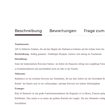
Beschreibung
Bewertungen
Frage zum 
Traubensorte:
100 % Nebbiolo-Trauben, die auf den Hügeln des Barbaresco-Gebietes auf der rechten Seite des
Beschreibung:
Kräftig granatrot. Vielfältiges Bouquet, intensiv und samtig im Geschmack.
Herstellung:
Einer der bedeutendsten Rotweine Italiens. Im Keller der Batasiolo erfolgt eine sorgfältige Fe
in Eichenholzfässern und anschließend noch ein Jahr in der Flasche.
Weinsorte:
Barbaresco ist ein trockener Rotwein aus Norditalien, der aus dem Gebiet um die Ortschaften 
Bruder" des Barolo und ist ein vollmundiger, samtiger Rotwein mit hohem Alkoholgehalt.
Erzeuger:
Beni di Batasiolo ist das große Familienunternehmen der Doglianis in La Morra, Piemont geleg
Rebflächen. Dies macht es zu einem der größten Betriebe der Langhe. Der alte Weinkeller verfü
fortzuführen.