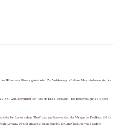
t den Hülsen zum Gären angesetzt wird. Zur Verfeinerung reift dieser Wein mindestens ein Jahr
als DOC-Wein klassifiziert und 1980 als DOCG anerkannt. Der Barbaresco gilt als "kleiner
aufe der Zeit kamen weitere "Beni" dazu und heute umfasst das Weingut der Doglianis 110 ha
iorgio Lavagna, der sich erfolgreich darum bemüht, die lange Tradition von Batasiolo