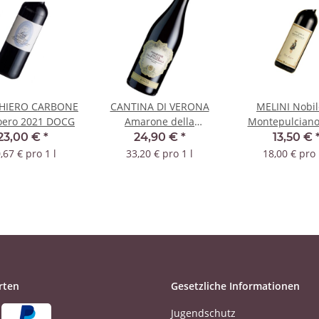
IERO CARBONE
CANTINA DI VERONA
MELINI Nobil
oero 2021 DOCG
Amarone della
Montepulciano
Valpolicella Pagus
DOCG
23,00 €
*
24,90 €
*
13,50 €
Bisano 2021 DOCG
,67 € pro 1 l
33,20 € pro 1 l
18,00 € pro 
rten
Gesetzliche Informationen
Jugendschutz