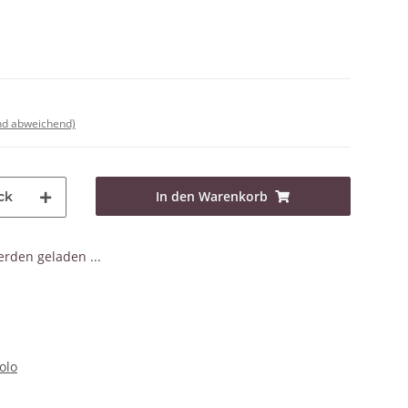
nd abweichend)
In den Warenkorb
ck
den geladen ...
olo