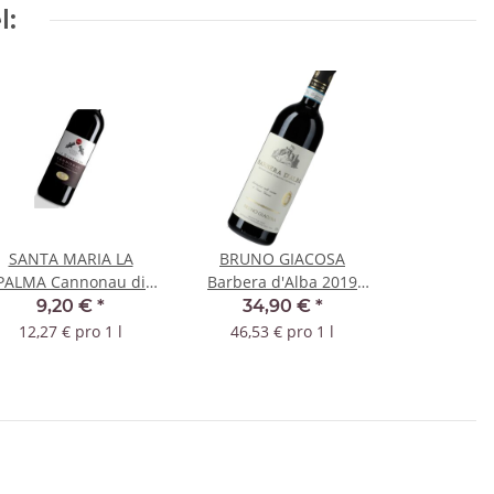
l:
SANTA MARIA LA
BRUNO GIACOSA
PALMA Cannonau di
Barbera d'Alba 2019
ardegna Le Bombarde
DOC
9,20 €
*
34,90 €
*
2022 DOC
12,27 € pro 1 l
46,53 € pro 1 l