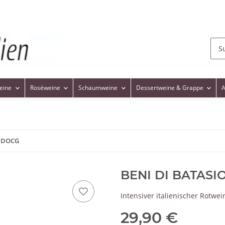
eine
Roséweine
Schaumweine
Dessertweine & Grappe
A
1 DOCG
BENI DI BATASI
Intensiver italienischer Rotwei
29,90 €