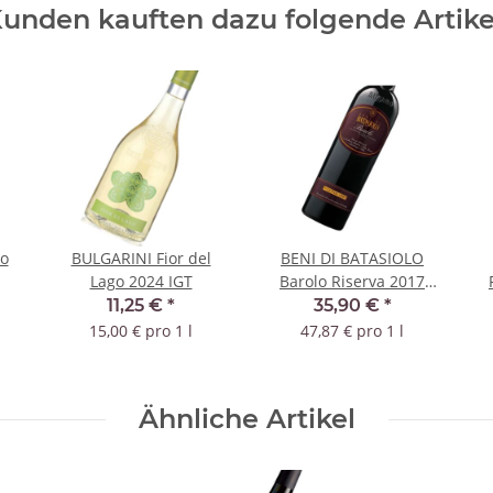
unden kauften dazu folgende Artike
co
BULGARINI Fior del
BENI DI BATASIOLO
Lago 2024 IGT
Barolo Riserva 2017
DOCG
S
11,25 €
*
35,90 €
*
15,00 € pro 1 l
47,87 € pro 1 l
Ähnliche Artikel