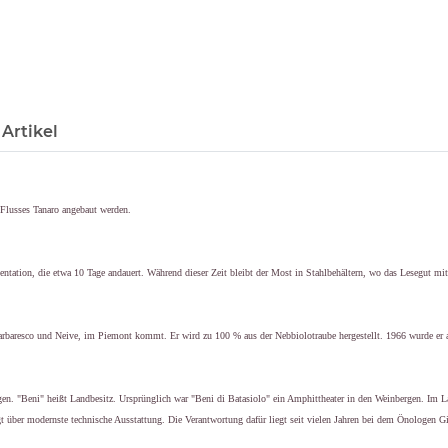
Artikel
 Flusses Tanaro angebaut werden.
rmentation, die etwa 10 Tage andauert. Während dieser Zeit bleibt der Most in Stahlbehältern, wo das Lesegut mi
Barbaresco und Neive, im Piemont kommt. Er wird zu 100 % aus der Nebbiolotraube hergestellt. 1966 wurde er 
en. "Beni" heißt Landbesitz. Ursprünglich war "Beni di Batasiolo" ein Amphittheater in den Weinbergen. Im L
gt über modernste technische Ausstattung. Die Verantwortung dafür liegt seit vielen Jahren bei dem Önologen G