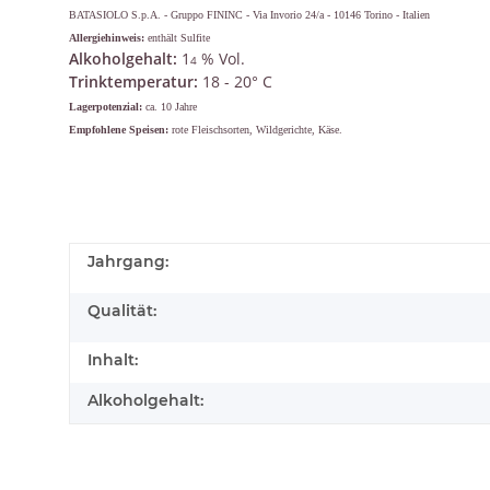
BATASIOLO S.p.A. - Gruppo FININC - Via Invorio 24/a - 10146 Torino - Italien
Allergiehinweis:
enthält Sulfite
Alkoholgehalt:
1
% Vol.
4
Trinktemperatur:
18 - 20° C
Lagerpotenzial:
ca. 10 Jahre
Empfohlene Speisen:
rote Fleischsorten, Wildgerichte, Käse.
Jahrgang:
Qualität:
Inhalt:
Alkoholgehalt: