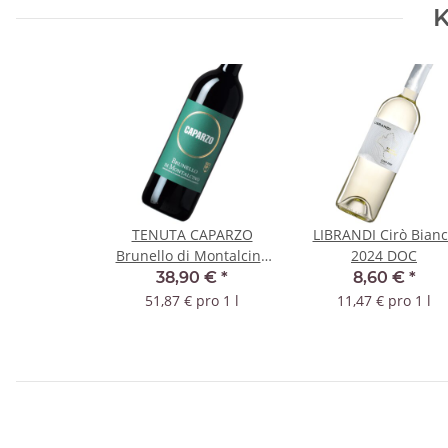
K
TENUTA CAPARZO
LIBRANDI Cirò Bian
Brunello di Montalcino
2024 DOC
2018 DOCG
38,90 €
*
8,60 €
*
51,87 € pro 1 l
11,47 € pro 1 l