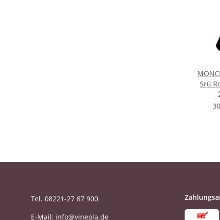
MONCH
Srü R
30
Zahlungsa
Tel. 08221-27 87 900
E-Mail: info@vineola.de