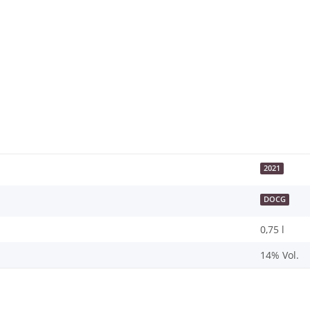
2021
DOCG
0,75 l
14% Vol.