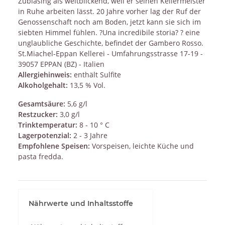
Zublasing als weitblickend, weil er seinen Kellermeister
in Ruhe arbeiten lässt. 20 Jahre vorher lag der Ruf der
Genossenschaft noch am Boden, jetzt kann sie sich im
siebten Himmel fühlen. ?Una incredibile storia? ? eine
unglaubliche Geschichte, befindet der Gambero Rosso.
St.Miachel-Eppan Kellerei - Umfahrungsstrasse 17-19 -
39057 EPPAN (BZ) - Italien
Allergiehinweis:
enthält Sulfite
Alkoholgehalt:
13,5 % Vol.
Gesamtsäure:
5,6 g/l
Restzucker:
3,0 g/l
Trinktemperatur:
8 - 10 ° C
Lagerpotenzial:
2 - 3 Jahre
Empfohlene Speisen:
Vorspeisen, leichte Küche und
pasta fredda.
Nährwerte und Inhaltsstoffe