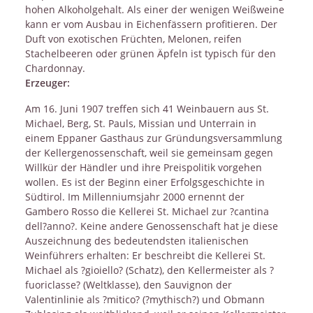
hohen Alkoholgehalt. Als einer der wenigen Weißweine
kann er vom Ausbau in Eichenfässern profitieren. Der
Duft von exotischen Früchten, Melonen, reifen
Stachelbeeren oder grünen Äpfeln ist typisch für den
Chardonnay.
Erzeuger:
Am 16. Juni 1907 treffen sich 41 Weinbauern aus St.
Michael, Berg, St. Pauls, Missian und Unterrain in
einem Eppaner Gasthaus zur Gründungsversammlung
der Kellergenossenschaft, weil sie gemeinsam gegen
Willkür der Händler und ihre Preispolitik vorgehen
wollen. Es ist der Beginn einer Erfolgsgeschichte in
Südtirol. Im Millenniumsjahr 2000 ernennt der
Gambero Rosso die Kellerei St. Michael zur ?cantina
dell?anno?. Keine andere Genossenschaft hat je diese
Auszeichnung des bedeutendsten italienischen
Weinführers erhalten: Er beschreibt die Kellerei St.
Michael als ?gioiello? (Schatz), den Kellermeister als ?
fuoriclasse? (Weltklasse), den Sauvignon der
Valentinlinie als ?mitico? (?mythisch?) und Obmann