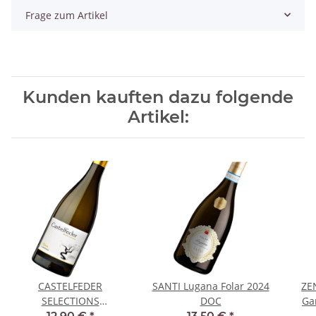
Frage zum Artikel
Kunden kauften dazu folgende
Artikel:
CASTELFEDER
SANTI Lugana Folar 2024
ZE
SELECTIONS
DOC
Ga
Chardonnay Doss 2024