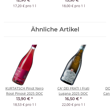
12,90 €
*
13,50 €
*
DOC
17,20 € pro 1 l
18,00 € pro 1 l
Ähnliche Artikel
KURTATSCH Pinot Nero
CA' DEI FRATI I Frati
DO
Rosé Pinosé 2025 DOC
Lugana 2025 DOC
Can
13,90 €
*
16,50 €
*
18,53 € pro 1 l
22,00 € pro 1 l