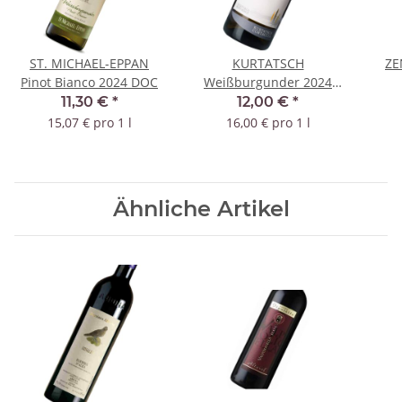
ST. MICHAEL-EPPAN
KURTATSCH
ZE
Pinot Bianco 2024 DOC
Weißburgunder 2024
DOC
11,30 €
*
12,00 €
*
15,07 € pro 1 l
16,00 € pro 1 l
Ähnliche Artikel