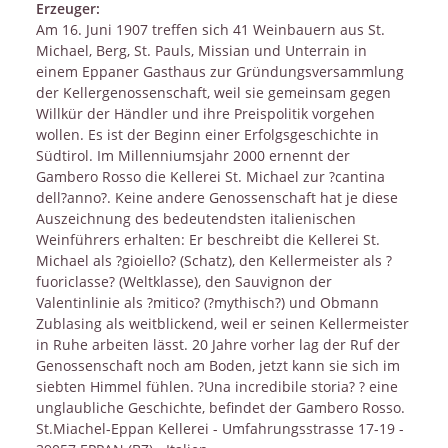
Erzeuger:
Am 16. Juni 1907 treffen sich 41 Weinbauern aus St.
Michael, Berg, St. Pauls, Missian und Unterrain in
einem Eppaner Gasthaus zur Gründungsversammlung
der Kellergenossenschaft, weil sie gemeinsam gegen
Willkür der Händler und ihre Preispolitik vorgehen
wollen. Es ist der Beginn einer Erfolgsgeschichte in
Südtirol. Im Millenniumsjahr 2000 ernennt der
Gambero Rosso die Kellerei St. Michael zur ?cantina
dell?anno?. Keine andere Genossenschaft hat je diese
Auszeichnung des bedeutendsten italienischen
Weinführers erhalten: Er beschreibt die Kellerei St.
Michael als ?gioiello? (Schatz), den Kellermeister als ?
fuoriclasse? (Weltklasse), den Sauvignon der
Valentinlinie als ?mitico? (?mythisch?) und Obmann
Zublasing als weitblickend, weil er seinen Kellermeister
in Ruhe arbeiten lässt. 20 Jahre vorher lag der Ruf der
Genossenschaft noch am Boden, jetzt kann sie sich im
siebten Himmel fühlen. ?Una incredibile storia? ? eine
unglaubliche Geschichte, befindet der Gambero Rosso.
St.Miachel-Eppan Kellerei - Umfahrungsstrasse 17-19 -