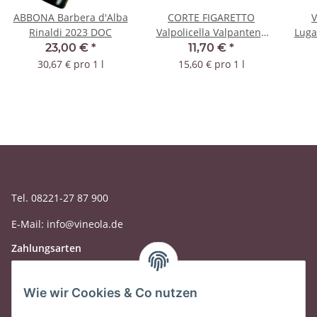
ABBONA Barbera d'Alba
CORTE FIGARETTO
Rinaldi 2023 DOC
Valpolicella Valpantena
Luga
Altarol 2023 DOC
23,00 €
*
11,70 €
*
30,67 € pro 1 l
15,60 € pro 1 l
Tel. 08221-27 87 900
E-Mail: info@vineola.de
Zahlungsarten
Wie wir Cookies & Co nutzen